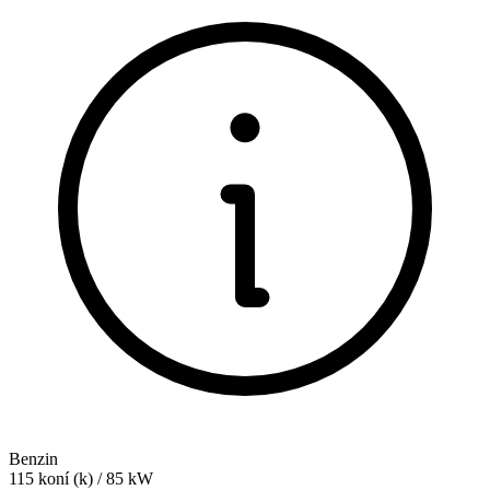
Benzin
115
koní (k)
/
85
kW