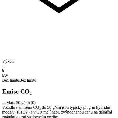
Výkon
k
kW
Bez limitu
Bez limitu
Emise CO₂
Max. 50 g/km
(
0
)
Vozidla s emisemi CO₂ do 50 g/km jsou typicky plug-in hybridní
modely (PHEV) a v ČR mají např. zvýhodněnou cenu na dálniční
známku oproti spalovacím vozům.