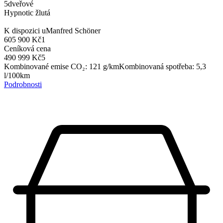
5dveřové
Hypnotic žlutá
K dispozici u
Manfred Schöner
605 900 Kč
1
Ceníková cena
490 999 Kč
5
Kombinované emise CO₂
:
121
g/km
Kombinovaná spotřeba
:
5,3
l/100km
Podrobnosti