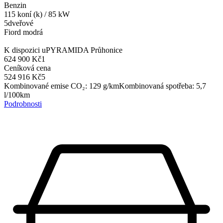
Benzin
115
koní (k)
/
85
kW
5dveřové
Fiord modrá
K dispozici u
PYRAMIDA Průhonice
624 900 Kč
1
Ceníková cena
524 916 Kč
5
Kombinované emise CO₂
:
129
g/km
Kombinovaná spotřeba
:
5,7
l/100km
Podrobnosti