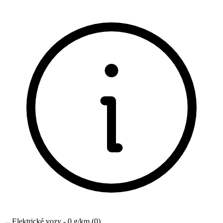
Elektrické vozy - 0 g/km
(
0
)