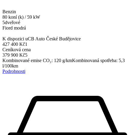
Benzin
80
koní (k)
/
59
kW
5dveřové
Fiord modrá
K dispozici u
CB Auto České Budějovice
427 400 Kč
1
Ceníková cena
379 900 Kč
5
Kombinované emise CO₂
:
120
g/km
Kombinovaná spotřeba
:
5,3
l/100km
Podrobnosti