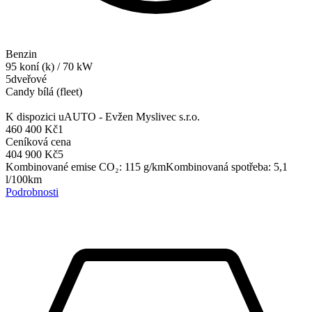
Benzin
95
koní (k)
/
70
kW
5dveřové
Candy bílá (fleet)
K dispozici u
AUTO - Evžen Myslivec s.r.o.
460 400 Kč
1
Ceníková cena
404 900 Kč
5
Kombinované emise CO₂
:
115
g/km
Kombinovaná spotřeba
:
5,1
l/100km
Podrobnosti