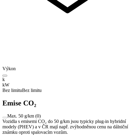
Výkon
k
kW
Bez limitu
Bez limitu
Emise CO₂
Max. 50 g/km
(
0
)
Vozidla s emisemi CO₂ do 50 g/km jsou typicky plug-in hybridní
modely (PHEV) a v ČR mají např. zvýhodněnou cenu na dálniční
známku oproti spalovacím vozům.