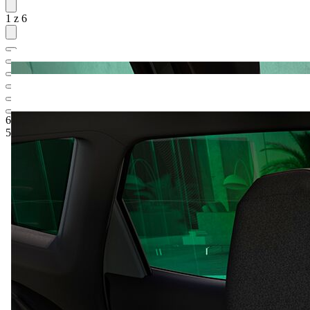
1 z 6
665 200 Kč
1
Ceníková cena
575 899 Kč
5