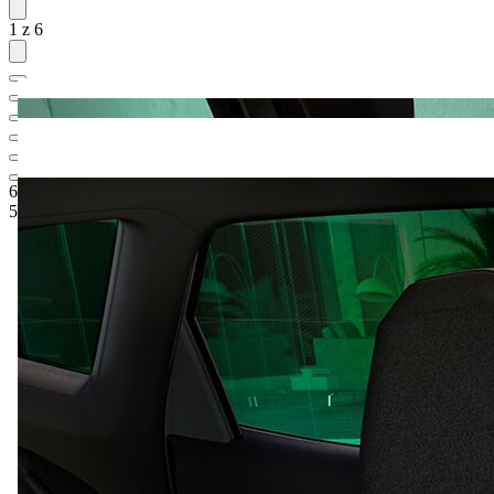
1 z 6
665 200 Kč
1
Ceníková cena
575 900 Kč
5