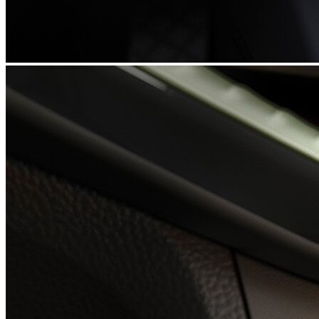
Dvouzónová klimatizace Climatronic
16 500 Kč
Podrobnosti