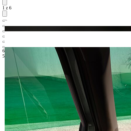
1 z 6
623 400 Kč
1
Ceníková cena
540 500 Kč
5