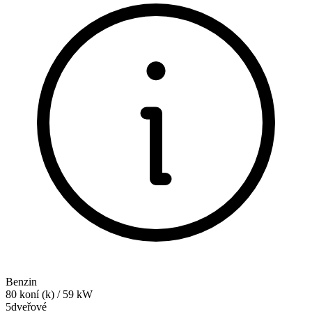
Benzin
80
koní (k)
/
59
kW
5dveřové