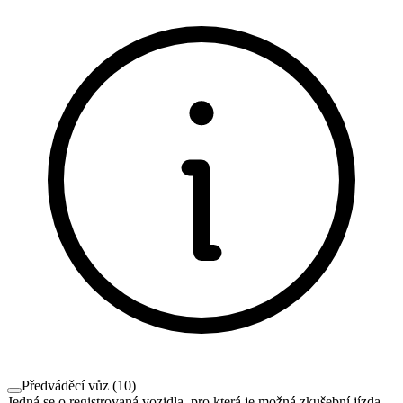
Předváděcí vůz
(
10
)
Jedná se o registrovaná vozidla, pro která je možná zkušební jízda.