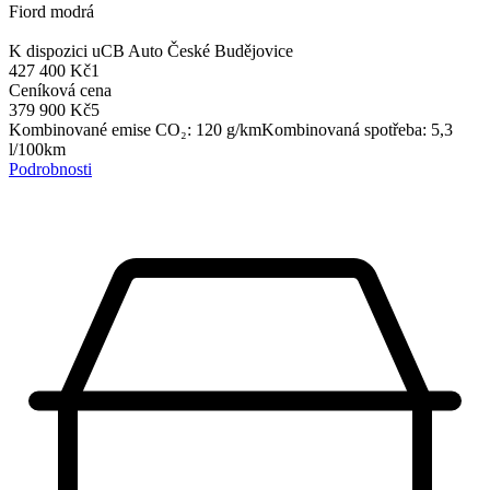
Fiord modrá
K dispozici u
CB Auto České Budějovice
427 400 Kč
1
Ceníková cena
379 900 Kč
5
Kombinované emise CO₂
:
120
g/km
Kombinovaná spotřeba
:
5,3
l/100km
Podrobnosti