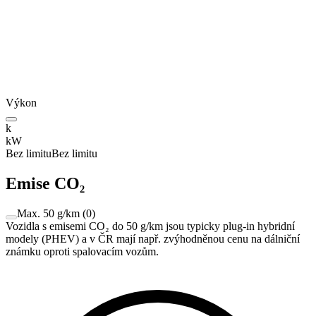
Výkon
k
kW
Bez limitu
Bez limitu
Emise CO₂
Max. 50 g/km
(
0
)
Vozidla s emisemi CO₂ do 50 g/km jsou typicky plug-in hybridní
modely (PHEV) a v ČR mají např. zvýhodněnou cenu na dálniční
známku oproti spalovacím vozům.