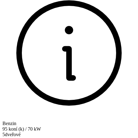
Benzin
95
koní (k)
/
70
kW
5dveřové