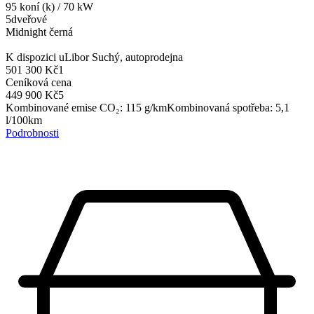
95
koní (k)
/
70
kW
5dveřové
Midnight černá
K dispozici u
Libor Suchý, autoprodejna
501 300 Kč
1
Ceníková cena
449 900 Kč
5
Kombinované emise CO₂
:
115
g/km
Kombinovaná spotřeba
:
5,1
l/100km
Podrobnosti