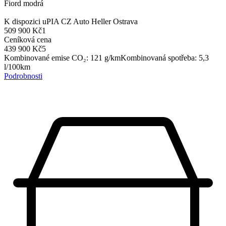
Fiord modrá
K dispozici u
PIA CZ Auto Heller Ostrava
509 900 Kč
1
Ceníková cena
439 900 Kč
5
Kombinované emise CO₂
:
121
g/km
Kombinovaná spotřeba
:
5,3
l/100km
Podrobnosti