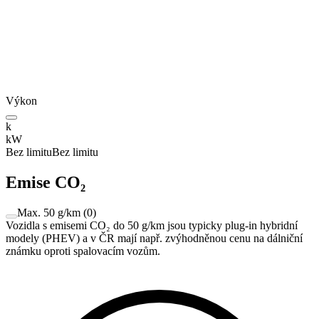
Výkon
k
kW
Bez limitu
Bez limitu
Emise CO₂
Max. 50 g/km
(
0
)
Vozidla s emisemi CO₂ do 50 g/km jsou typicky plug-in hybridní
modely (PHEV) a v ČR mají např. zvýhodněnou cenu na dálniční
známku oproti spalovacím vozům.